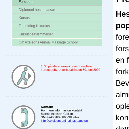
Forsiden
Diplomert hestemassør
Hes
Kursus
pop
Tilmelding til kursus
Kursusbestæmmelser
for
Om Axelsons Animal Massage School
for
en 
10% på alle efterårskurser, hvis hele
for
kursusgebyret er betalt inden 30. juni 2020
Bev
alm
opl
Kontakt
For mere informasion kontakt
Marina Axelson-Callum,
kon
SMS +46 768 666 938, eller
info@axelsonsanimalmassage.se