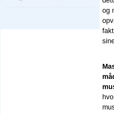
det
og 
opv
fak
sin
Mas
måd
mus
hvo
mus