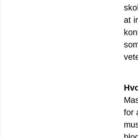
sko
at 
kon
som
vet
Hvo
Mas
for
mus
blo