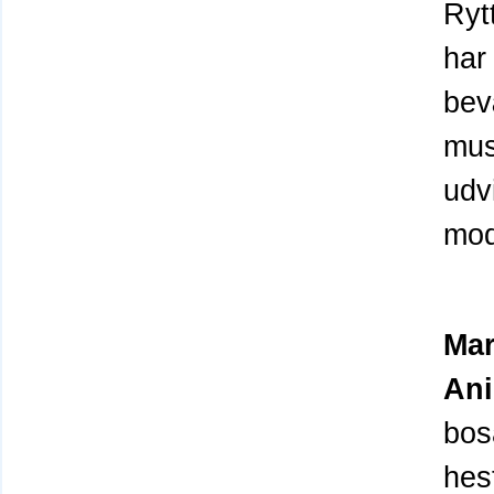
Ryt
har
bev
mus
udv
mod
Mar
Ani
bos
hes