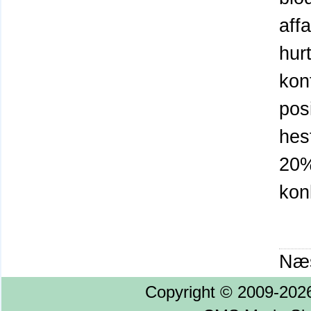
aff
hur
kont
posi
hes
20%
kon
Næs
Copyright © 2009-20